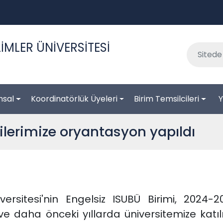
İMLER ÜNİVERSİTESİ
msal
Koordinatörlük Üyeleri
Birim Temsilcileri
Y
ilerimize oryantasyon yapıldı
iversitesi'nin Engelsiz ISUBÜ Birimi, 202
 ve daha önceki yıllarda üniversitemize katıl