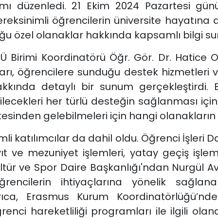
mı düzenledi. 21 Ekim 2024 Pazartesi günü
ereksinimli öğrencilerin üniversite hayatına
u özel olanaklar hakkında kapsamlı bilgi s
UBÜ Birimi Koordinatörü Öğr. Gör. Dr. Hatice 
ları, öğrencilere sunduğu destek hizmetleri v
akkında detaylı bir sunum gerçekleştirdi.
cekleri her türlü desteğin sağlanması için ün
üstesinden gelebilmeleri için hangi olanaklar
i katılımcılar da dahil oldu. Öğrenci İşleri D
ıt ve mezuniyet işlemleri, yatay geçiş işlem
Kültür ve Spor Daire Başkanlığı'ndan Nurgül Av
rencilerin ihtiyaçlarına yönelik sağla
yrıca, Erasmus Kurum Koordinatörlüğü’nd
enci hareketliliği programları ile ilgili olan