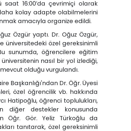
 saat 16:00’da çevrimiçi olarak
 daha kolay adapte olabilmelerini
unmak amacıyla organize edildi.
Oğuz Özgür yaptı. Dr. Oğuz Özgür,
e üniversitedeki özel gereksinimli
 Bu sunumda, öğrencilere eğitim
iversitenin nasıl bir yol izlediği,
ın mevcut olduğu vurgulandı.
aire Başkanlığı'ndan Dr. Öğr. Üyesi
leri, özel öğrencilik vb. hakkında
cı Hatipoğlu, öğrenci toplulukları,
nan diğer destekler konusunda
en Öğr. Gör. Yeliz Türkoğlu da
akları tanıtarak, özel gereksinimli